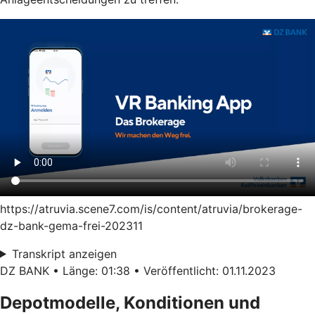
https://atruvia.scene7.com/is/content/atruvia/brokerage-
dz-bank-gema-frei-202311
Transkript anzeigen
DZ BANK • Länge: 01:38 • Veröffentlicht: 01.11.2023
Depotmodelle, Konditionen und