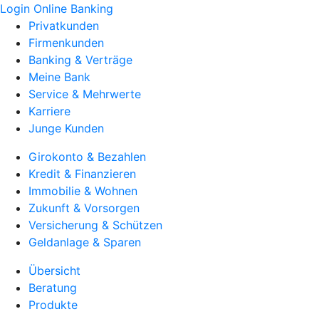
Login Online Banking
Privatkunden
Firmenkunden
Banking & Verträge
Meine Bank
Service & Mehrwerte
Karriere
Junge Kunden
Girokonto & Bezahlen
Kredit & Finanzieren
Immobilie & Wohnen
Zukunft & Vorsorgen
Versicherung & Schützen
Geldanlage & Sparen
Übersicht
Beratung
Produkte