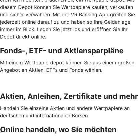
diesem Depot können Sie Wertpapiere kaufen, verkaufen
und sicher verwahren. Mit der VR Banking App greifen Sie
jederzeit online darauf zu und haben so Ihre Geldanlage
immer im Blick. Legen Sie jetzt los und eröffnen Sie Ihr
Depot direkt online.
Fonds-, ETF- und Aktiensparpläne
Mit einem Wertpapierdepot können Sie aus einem großen
Angebot an Aktien, ETFs und Fonds wählen.
Aktien, Anleihen, Zertifikate und mehr
Handeln Sie einzelne Aktien und andere Wertpapiere an
deutschen und internationalen Börsen.
Online handeln, wo Sie möchten