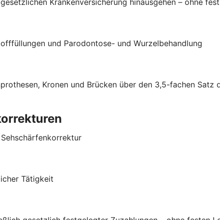
esetzlichen Krankenversicherung hinausgehen – ohne fest
stofffüllungen und Parodontose- und Wurzelbehandlung
hnprothesen, Kronen und Brücken über den 3,5-fachen Satz
korrekturen
r Sehschärfenkorrektur
cher Tätigkeit
ließlich gesetzlich festgelegter Zuzahlungen – ohne festen 